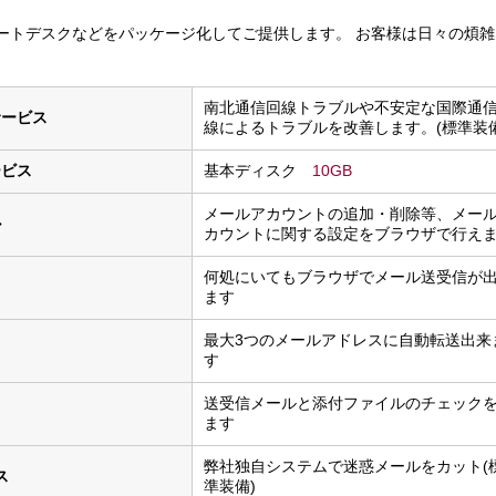
ポートデスクなどをパッケージ化してご提供します。 お客様は日々の煩雑
南北通信回線トラブルや不安定な国際通
サービス
線によるトラブルを改善します。(標準装備
ービス
基本ディスク
10GB
メールアカウントの追加・削除等、メー
ル
カウントに関する設定をブラウザで行え
何処にいてもブラウザでメール送受信が
ます
最大3つのメールアドレスに自動転送出来
す
送受信メールと添付ファイルのチェック
ク
ます
弊社独自システムで迷惑メールをカット(
ス
準装備)