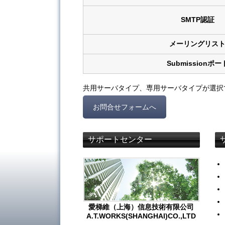
SMTP認証
メーリングリス
Submissionポー
共用サーバタイプ、専用サーバタイプが選択
お問合せフォームへ
サポートセンター
愛梯維（上海）信息技術有限公司
A.T.WORKS(SHANGHAI)CO.,LTD