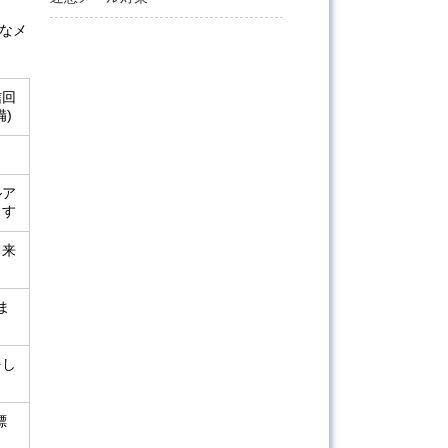
なメ
信回
)
ルア
ます
出来
ま
をし
標